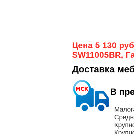
Цена 5 130 ру
SW11005BR, Гал
Доставка ме
В пр
Малог
Средн
Крупн
Крупн