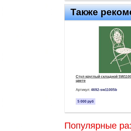
Также реком
Стул круглый складной SW1100
цвете
Артикул:
4692-sw11005b
5 000
руб
Популярные ра