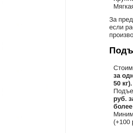
Мягка
За пре
если ра
произво
Подъ
Стоим
за од
50 кг).
Подъе
руб. 
более 
Миним
(+100 