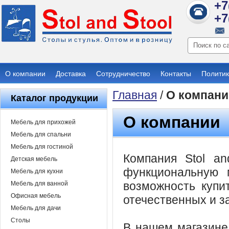
+7
+7
О компании
Доставка
Сотрудничество
Контакты
Политик
Главная
/
О компани
Каталог продукции
О компании
Мебель для прихожей
Мебель для спальни
Мебель для гостиной
Компания Stol an
Детская мебель
функциональную 
Мебель для кухни
возможность купи
Мебель для ванной
Офисная мебель
отечественных и з
Мебель для дачи
Столы
В нашем магазине