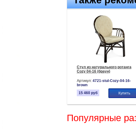
Также реком
Стул из натурального ротанга
Cozy 04-16 (браун)
Артикул:
4721-stul-Cozy-04-16-
brown
15 460
руб
Купить
Популярные ра