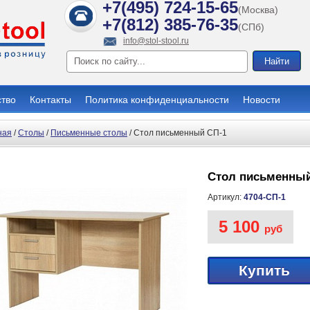
+7(495) 724-15-65
(Москва)
+7(812) 385-76-35
(СПб)
info@stol-stool.ru
ство
Контакты
Политика конфиденциальности
Новости
ная
/
Столы
/
Письменные столы
/ Стол письменный СП-1
Стол письменный
Артикул:
4704-СП-1
5 100
руб
Купить