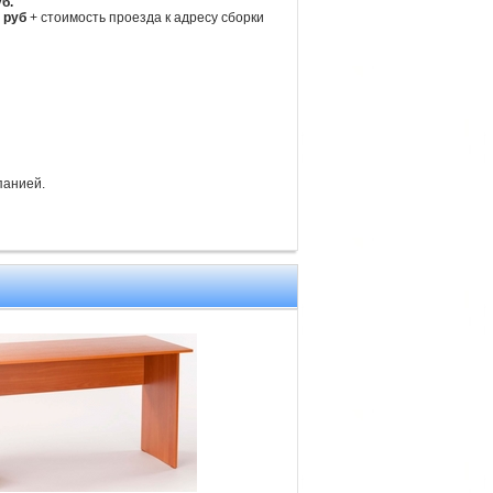
уб.
 руб
+ стоимость проезда к адресу сборки
панией.