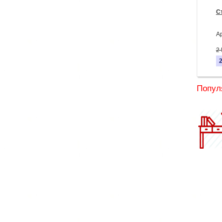
С
А
2
Попул