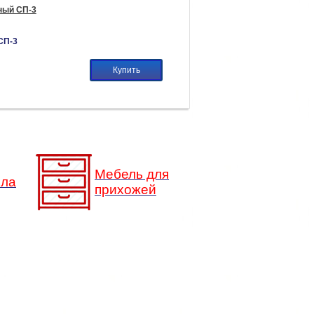
ный СП-3
СП-3
Купить
Мебель для
сла
прихожей