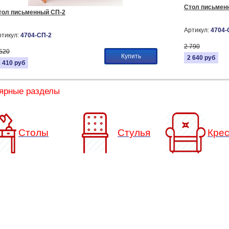
Стол письмен
тол письменный СП-2
Артикул:
4704-
ртикул:
4704-СП-2
2 790
 520
Купить
2 640
руб
2 410
руб
ярные разделы
Столы
Стулья
Кре