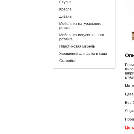
Стулья
Кресла
Диваны
Мебель из натурального
ротанга
Мебель из искусственного
ротанга
Пластиковая мебель
Украшения для дома и сада
Опи
Скамейки
Разм
высот
шири
глуби
Мате
Цвет 
Вес: 
Ящик
Прои
Цена