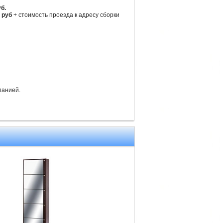
уб.
 руб
+ стоимость проезда к адресу сборки
панией.