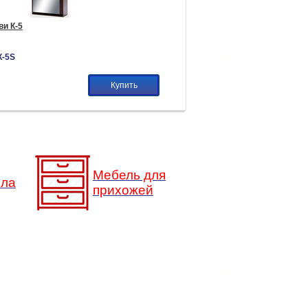
и К-5
К-5S
Купить
Мебель для
сла
прихожей