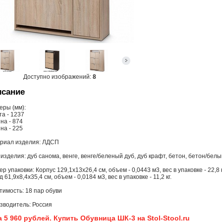
Доступно изображений:
8
сание
еры (мм):
та - 1237
на - 874
на - 225
риал изделия: ЛДСП
изделия: дуб санома, венге, венге/беленый дуб, дуб крафт, бетон, бетон/белы
р упаковки: Корпус 129,1х13х26,4 см, объем - 0,0443 м3, вес в упаковке - 22,8 к
 61,9х8,4х35,4 см, объем - 0,0184 м3, вес в упаковке - 11,2 кг.
тимость: 18 пар обуви
зводитель: Россия
 5 960 рублей. Купить Обувница ШК-3 на Stol-Stool.ru