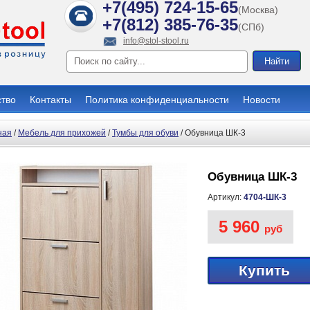
+7(495) 724-15-65
(Москва)
+7(812) 385-76-35
(СПб)
info@stol-stool.ru
ство
Контакты
Политика конфиденциальности
Новости
ная
/
Мебель для прихожей
/
Тумбы для обуви
/ Обувница ШК-3
Обувница ШК-3
Артикул:
4704-ШК-3
5 960
руб
Купить