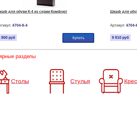
каф для обуви К-4 из серии Комфорт
Шкаф для обув
ртикул:
4704-К-4
Артикул:
4704-
5 900
руб
9 910
руб
Купить
ярные разделы
Столы
Стулья
Кре