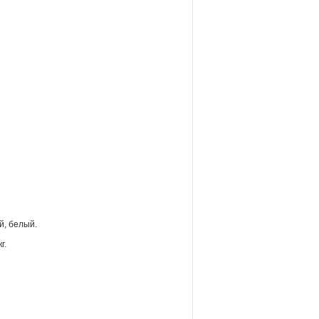
й, белый.
г.