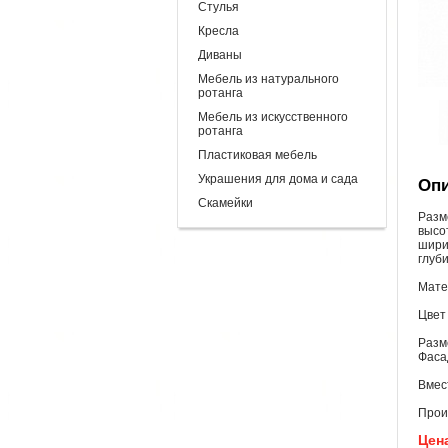
Стулья
Кресла
Диваны
Мебель из натурального
ротанга
Мебель из искусственного
ротанга
Пластиковая мебель
Украшения для дома и сада
Опи
Скамейки
Разм
высо
шири
глуби
Мате
Цвет 
Разме
Фасад
Вмес
Прои
Цена