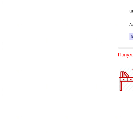
Ш
А
Попул