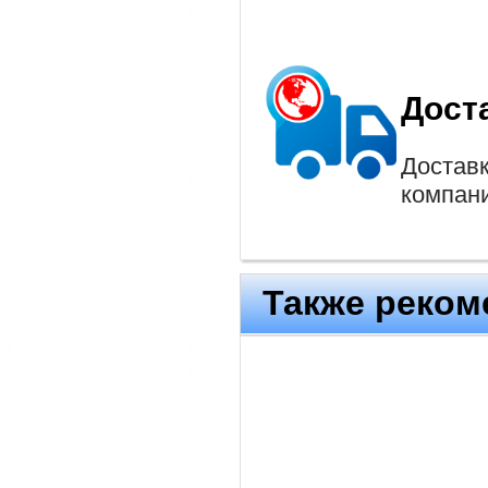
Дост
Доставк
компан
Также реком