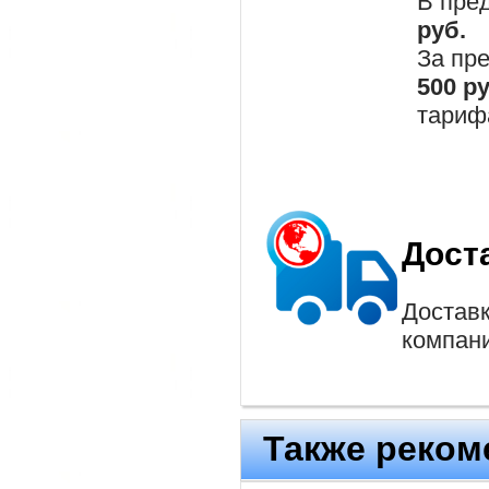
В пре
руб.
За пр
500 р
тариф
Дост
Доставк
компан
Также реком