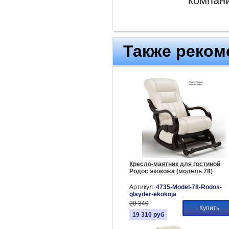
компан
Также реком
Кресло-маятник для гостиной
Родос экокожа (модель 78)
Артикул:
4735-Model-78-Rodos-
glayder-ekokoja
20 340
Купить
19 310
руб