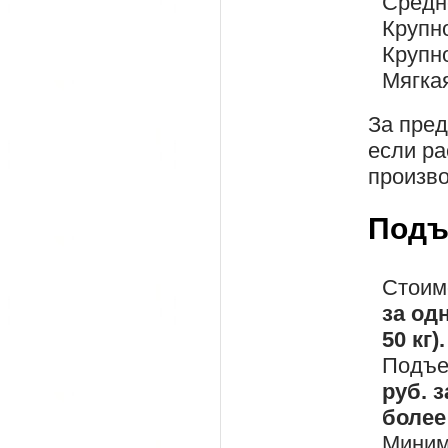
Средн
Крупн
Крупн
Мягка
За пре
если ра
произво
Подъ
Стоим
за од
50 кг).
Подъе
руб. 
более 
Миним