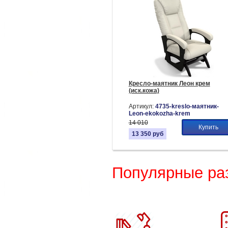
Кресло-маятник Леон крем
(иск.кожа)
Артикул:
4735-kreslo-маятник-
Leon-ekokozha-krem
14 010
Купить
13 350
руб
Популярные ра