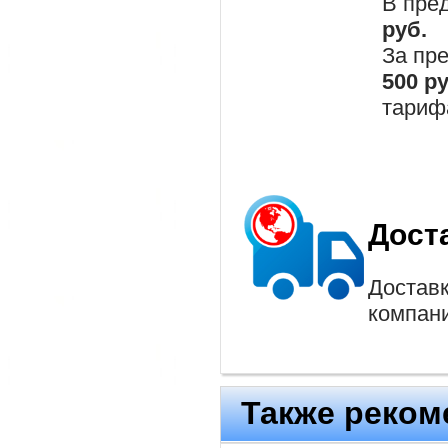
В пре
руб.
За пр
500 р
тариф
Дост
Доставк
компан
Также реком