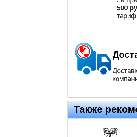
500 р
тариф
Дост
Доставк
компан
Также реком