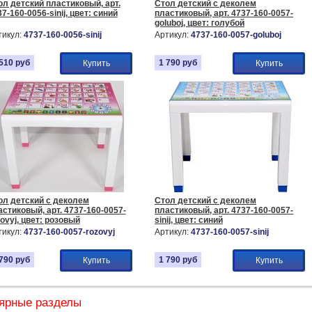
ол детский пластиковый, арт.
Стол детский с деколем
7-160-0056-sinij, цвет: синий
пластиковый, арт. 4737-160-0057-
goluboj, цвет: голубой
тикул:
4737-160-0056-sinij
Артикул:
4737-160-0057-goluboj
 510
руб
1 790
руб
Купить
Купить
ол детский с деколем
Стол детский с деколем
астиковый, арт. 4737-160-0057-
пластиковый, арт. 4737-160-0057-
ovyj, цвет: розовый
sinij, цвет: синий
тикул:
4737-160-0057-rozovyj
Артикул:
4737-160-0057-sinij
 790
руб
1 790
руб
Купить
Купить
ярные разделы