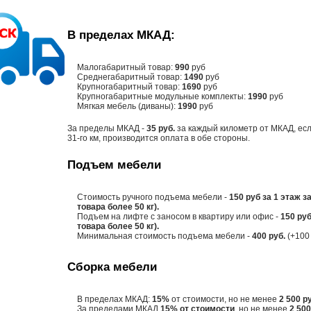
В пределах МКАД:
Малогабаритный товар:
990
руб
Среднегабаритный товар:
1490
руб
Крупногабаритный товар:
1690
руб
Крупногабаритные модульные комплекты:
1990
руб
Мягкая мебель (диваны):
1990
руб
За пределы МКАД -
35 руб.
за каждый километр от МКАД, есл
31-го км, производится оплата в обе стороны.
Подъем мебели
Стоимость ручного подъема мебели -
150 руб за 1 этаж з
товара более 50 кг).
Подъем на лифте с заносом в квартиру или офис -
150 руб
товара более 50 кг).
Минимальная стоимость подъема мебели -
400 руб.
(+100 
Сборка мебели
В пределах МКАД:
15%
от стоимости, но не менее
2 500 р
За пределами МКАД
15% от стоимости
, но не менее
2 500