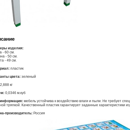
сание
еры изделия:
 - 60 см.
а - 50 см.
а - 49 см.
риал:
пластик
анты цвета:
зеленый
2,888 кг
м:
0,0346 м.куб
 информация:
мебель устойчива к воздействию влаги и пыли. Не требует спе
ной тряпкой. Качественный пластик гарантирует заданные характеристики из
на-производитель:
Россия