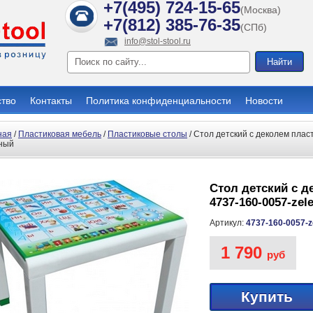
+7(495) 724-15-65
(Москва)
+7(812) 385-76-35
(СПб)
info@stol-stool.ru
ство
Контакты
Политика конфиденциальности
Новости
ная
/
Пластиковая мебель
/
Пластиковые столы
/ Стол детский с деколем пласт
ный
Стол детский с д
4737-160-0057-zel
Артикул:
4737-160-0057-z
1 790
руб
Купить