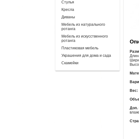
Стулья
Кресла
Диваны
Мебель из натурального
ротанга
Мебель из искусственного
ротанга
Опи
Пластиковая мебель
Разм
Украшения для дома и сада
Длина
Ширин
Скамейки
Высот
Мате
Вари
Вес:
Объе
Доп.
влаж
Стра