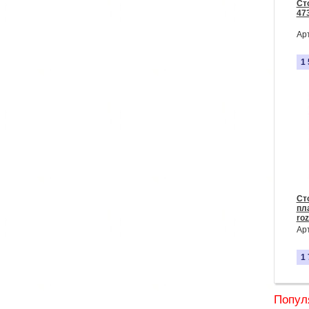
Ст
473
Ар
1
Ст
пл
roz
Ар
1
Попул