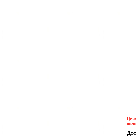
Цена
зеле
Дос