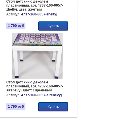
Стол детский с деколем
пластиковый, арт. 4737-160-0057-
zheltyj, цвет: желтый
Артикул:
4737-160-0057-zheltyj
1 790
руб
Купить
Стол детский с деколем
пластиковый, арт. 4737-160-0057-
sirenevyj, цвет: сиреневый
Артикул:
4737-160-0057-sirenevyj
1 790
руб
Купить