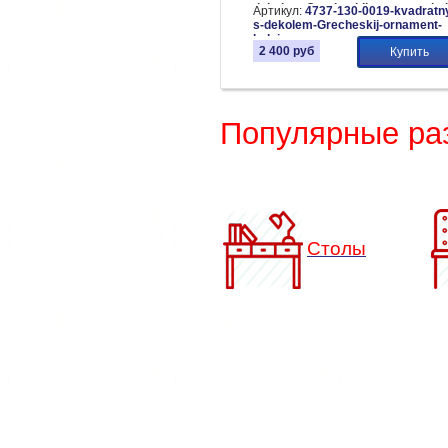
dekolem-Grecheskij-ornament-bel
Артикул:
4737-130-0019-kvadratny
цвет: белый
s-dekolem-Grecheskij-ornament-
belyj
2 400
руб
Купить
Популярные ра
Столы