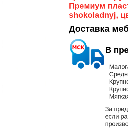
Премиум пласт
shokoladnyj, ц
Доставка ме
В пр
Малог
Средн
Крупн
Крупн
Мягка
За пре
если ра
произво