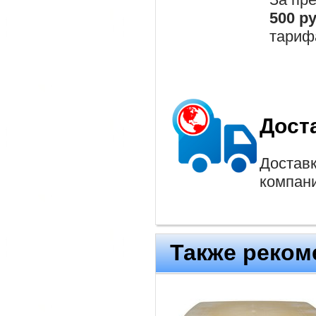
500 р
тариф
Дост
Доставк
компан
Также реком