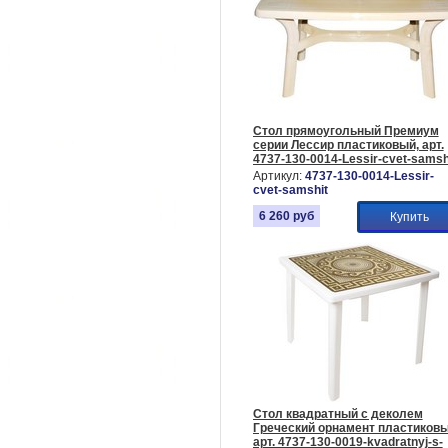
Стол прямоугольный Премиум
серии Лессир пластиковый, арт.
4737-130-0014-Lessir-cvet-samshi
цвет: самшит
Артикул:
4737-130-0014-Lessir-
cvet-samshit
6 260
руб
Купить
Стол квадратный с деколем
Греческий орнамент пластиковы
арт. 4737-130-0019-kvadratnyj-s-