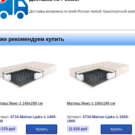
Доставка возможна по всей России любой транспортной ком
кже рекомендуем купить
трац Люкс-1 140х200 см
Матрац Люкс-1 160х190 см
тикул:
4734-Matras-Ljuks-1-1400-
Артикул:
4734-Matras-Ljuks-1-1600-
00
1900
0 370
руб
11 620
руб
Купить
Купить