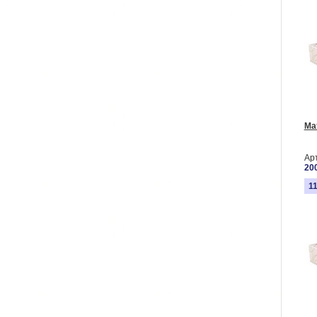
Ма
Ар
20
1