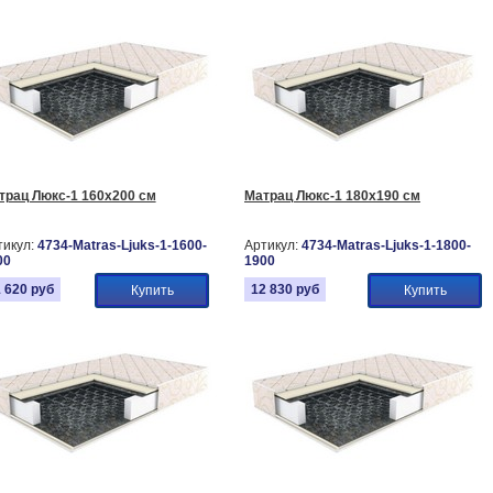
трац Люкс-1 160х200 см
Матрац Люкс-1 180х190 см
тикул:
4734-Matras-Ljuks-1-1600-
Артикул:
4734-Matras-Ljuks-1-1800-
00
1900
1 620
руб
12 830
руб
Купить
Купить