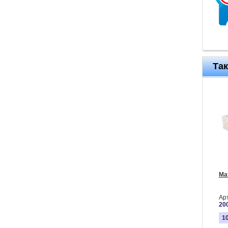
Та
Ма
Ар
20
1