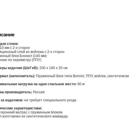
сание
док слоев:
10 мм с 2-х сторон
яционный слой из войлока с 2-х сторон
инный блок Боннел (140 мм)
ение по периметру (ППУ)
еры изделия (ШхГхВ):
200 x 190 x 20 см
риал (наполнитель):
Пружинный блок типа Bonnel, ППУ, войлок, синтетическ
имальная нагрузка на одно спальное место:
90 кг
на-производитель:
Россия
 за изделием:
не требует специального ухода
ические характеристики:
торонний матрас с пружинным блоком.
л изготовлен из синтетического жаккарда.