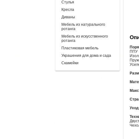
Стулья
Кресла
Диваны
Мебель из натурального
ротанга
Мебель из искусственного
Опи
ротанга
Поря
Пластиковая мебель
ППУ 
Украшения для дома и сада
Изол
Пруж
Скамейки
Усил
Разм
Мате
Макс
Стра
Уход
Техн
Двус
Чехо