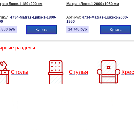
трац Люкс-1 180х200 см
Матрац Люкс-1 2000х1950 мм
тикул:
4734-Matras-Ljuks-1-1800-
Артикул:
4734-Matras-Ljuks-1-2000-
00
1950
2 830
руб
14 740
руб
Купить
Купить
ярные разделы
Столы
Стулья
Кре