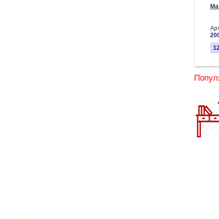
Ма
Ар
20
1
Попул