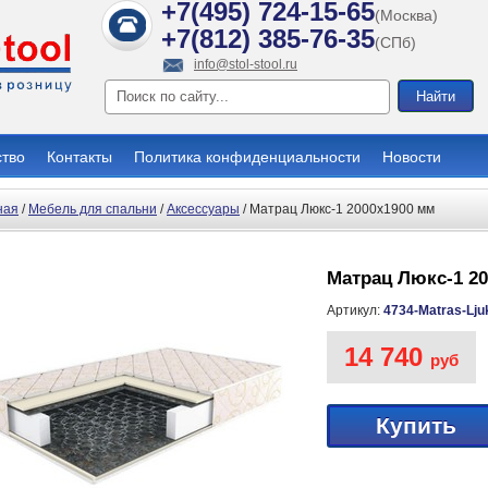
+7(495) 724-15-65
(Москва)
+7(812) 385-76-35
(СПб)
info@stol-stool.ru
ство
Контакты
Политика конфиденциальности
Новости
ная
/
Мебель для спальни
/
Аксессуары
/ Матрац Люкс-1 2000х1900 мм
Матрац Люкс-1 2
Артикул:
4734-Matras-Lju
14 740
руб
Купить