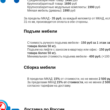
Среднегабаритный товар:
1490
руб
Крупногабаритный товар:
1690
руб
Крупногабаритные модульные комплекты:
1990
руб
Мягкая мебель (диваны):
1990
руб
За пределы МКАД -
35 руб.
за каждый километр от МКАД, есл
31-го км, производится оплата в обе стороны.
Подъем мебели
Стоимость ручного подъема мебели -
150 руб за 1 этаж з
товара более 50 кг).
Подъем на лифте с заносом в квартиру или офис -
150 руб
товара более 50 кг).
Минимальная стоимость подъема мебели -
400 руб.
(+100 
Сборка мебели
В пределах МКАД:
15%
от стоимости, но не менее
2 500 р
За пределами МКАД
15% от стоимости
, но не менее
2 500
согласно тарифам на доставку.
Доставка по России