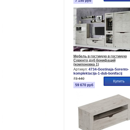
7 150
руб
Мебель в гостиную в гостиную
Соренто дуб бонифаций
(компоновка 1)
Артикул:
4734-Gostinaja-Sorento-
komplektacija-1-dub-bonifacij
73 440
Купить
59 670
руб