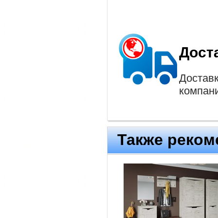
Дост
Доставк
компан
Также реком