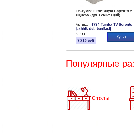
ТВ-тумба в гостиную Соренто с
ящиком (дуб бонифаций)
Артикул:
4734-Tumba-TV-Sorents-
jashhik-dub-bonifacij
8 990
Купить
7 310
руб
Популярные ра
Столы