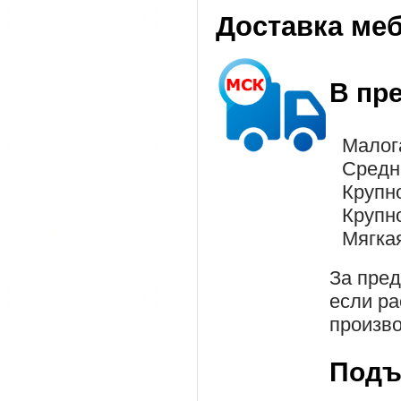
Доставка ме
В пр
Малог
Средн
Крупн
Крупн
Мягка
За пре
если ра
произво
Подъ