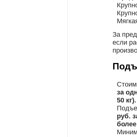
Крупн
Крупн
Мягка
За пре
если ра
произво
Подъ
Стоим
за од
50 кг).
Подъе
руб. 
более 
Миним