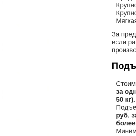
Крупн
Крупн
Мягка
За пре
если ра
произво
Подъ
Стоим
за од
50 кг).
Подъе
руб. 
более 
Миним