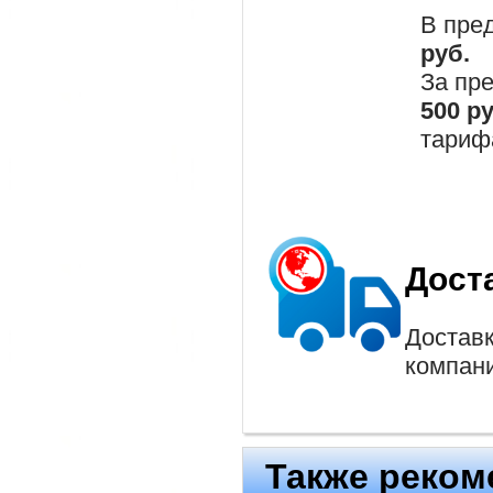
В пре
руб.
За пр
500 р
тариф
Дост
Доставк
компан
Также реком