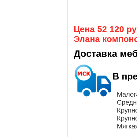
Цена 52 120 р
Элана компонов
Доставка ме
В пр
Малог
Средн
Крупн
Крупн
Мягка