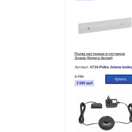
Полка настенная в гостиную
Элана (бодега белая)
Артикул:
4734-Polka-Jelana-bode
3 790
Купить
3 080
руб