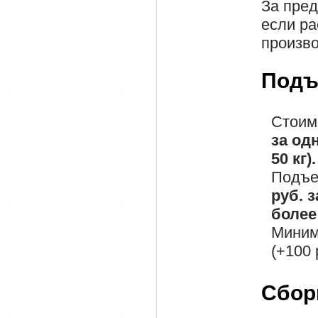
За пре
если ра
произво
Подъ
Стоим
за од
50 кг).
Подъе
руб. 
более 
Миним
(+100 
Сбор