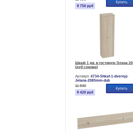
Купить
9 750
руб
Шкаф 1 дв. в гостиную Элана 20
(дуб сонома)
Артикул:
4734-Shkaf-1-dvernyj-
Jelana-2085mm-dub
11 590
Купить
9 420
руб