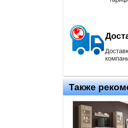
Дост
Доставк
компан
Также реком