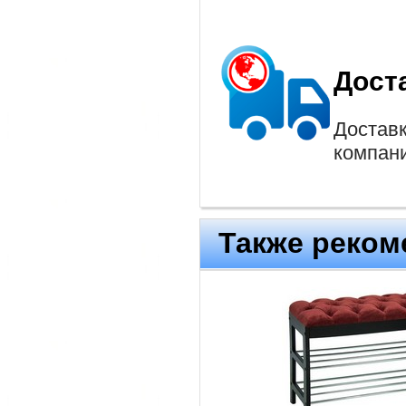
Дост
Доставк
компан
Также реком