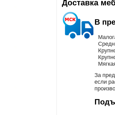
Доставка ме
В пр
Малог
Средн
Крупн
Крупн
Мягка
За пре
если ра
произво
Подъ