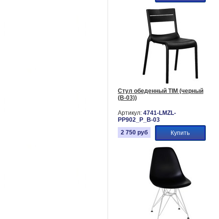
Стул обеденный TIM (черный
(B-03))
Артикул:
4741-LMZL-
PP902_P_B-03
2 750
руб
Купить