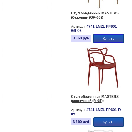
Стул обеденный MASTERS
(бежевый (GR-03))
Артикул:
4741-LMZL-PP601-
GR-03
3 360
руб
Купить
Стул обеденный MASTERS
(кирпичный (R-05))
Артикул:
4741-LMZL-PP601-R-
05
3 360
руб
Купить