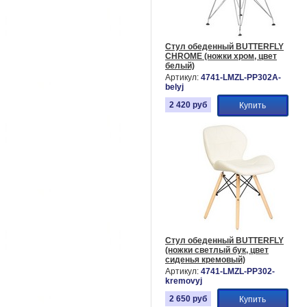
Стул обеденный BUTTERFLY
CHROME (ножки хром, цвет
белый)
Артикул:
4741-LMZL-PP302A-
belyj
2 420
руб
Купить
Стул обеденный BUTTERFLY
(ножки светлый бук, цвет
сиденья кремовый)
Артикул:
4741-LMZL-PP302-
kremovyj
2 650
руб
Купить