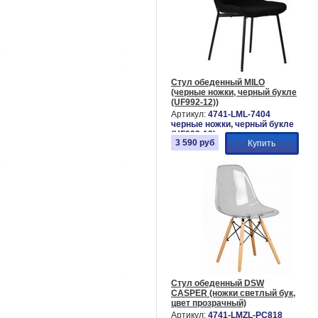
Стул обеденный MILO
(черные ножки, черный букле
(UF992-12))
Артикул:
4741-LML-7404
черные ножки, черный букле
(UF992-12)
3 590
руб
Купить
Стул обеденный DSW
CASPER (ножки светлый бук,
цвет прозрачный)
Артикул:
4741-LMZL-РС818