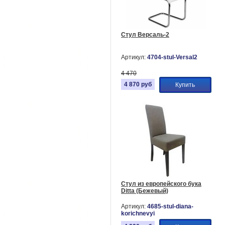
Стул Версаль-2
Артикул:
4704-stul-Versal2
4 470
4 870
руб
Купить
Стул из европейского бука
Ditta (Бежевый)
Артикул:
4685-stul-diana-
korichnevyi