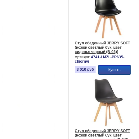
Стул обеденный JERRY SOFT
(ножки светлый бук, цвет
сиденья черный (B-03))
Артикул:
4741-LMZL-PP635-
chjornyj
3 010
руб
Купить
Стул обеденный JERRY SOFT
(ножки светлый бук, цвет