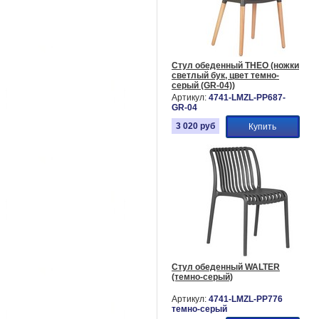
Стул обеденный THEO (ножки
светлый бук, цвет темно-
серый (GR-04))
Артикул:
4741-LMZL-PP687-
GR-04
3 020
руб
Купить
Стул обеденный WALTER
(темно-серый)
Артикул:
4741-LMZL-PP776
темно-серый