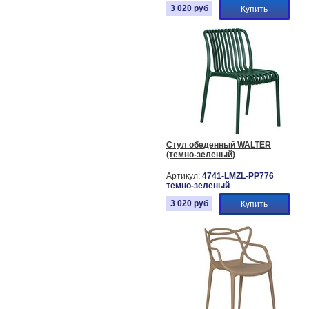
3 020
руб
Купить
Стул обеденный WALTER
(темно-зеленый)
Артикул:
4741-LMZL-PP776
темно-зеленый
3 020
руб
Купить