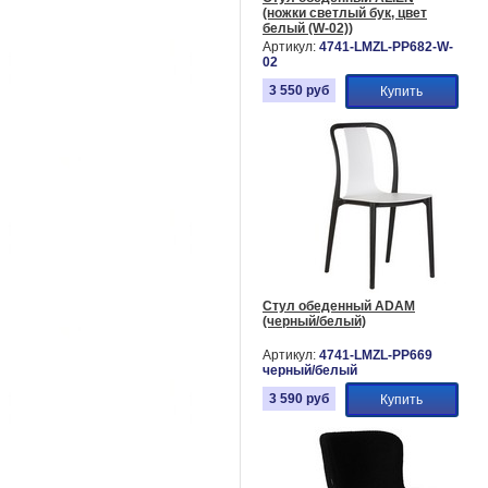
(ножки светлый бук, цвет
белый (W-02))
Артикул:
4741-LMZL-РР682-W-
02
3 550
руб
Купить
Стул обеденный ADAM
(черный/белый)
Артикул:
4741-LMZL-PP669
черный/белый
3 590
руб
Купить