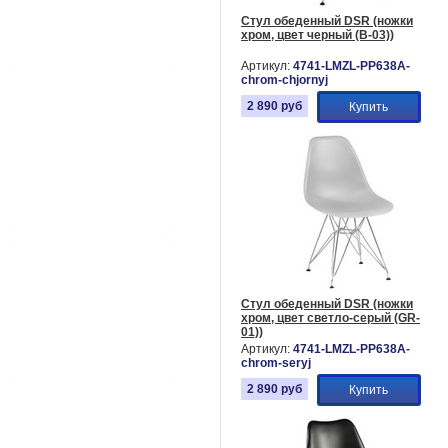
Стул обеденный DSR (ножки
хром, цвет черный (B-03))
Артикул:
4741-LMZL-PP638A-
chrom-chjornyj
2 890
руб
Купить
Стул обеденный DSR (ножки
хром, цвет светло-серый (GR-
01))
Артикул:
4741-LMZL-PP638A-
chrom-seryj
2 890
руб
Купить