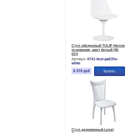
Стул обеденный TULIP (белое
основание, цвет белый (W-
02))
Артикул:
4741-lmzl-pp635e-
white
6 370
руб
Купить
Стул деревянный Leset