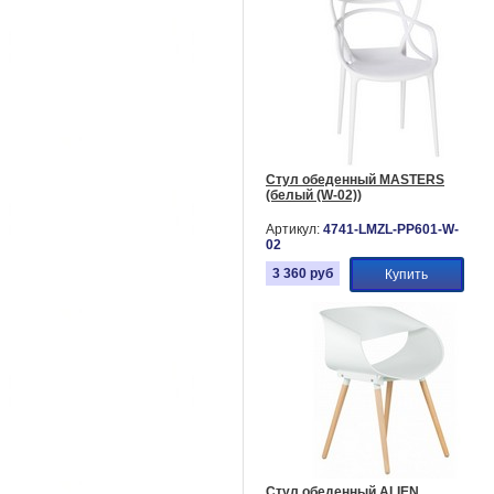
Стул обеденный MASTERS
(белый (W-02))
Артикул:
4741-LMZL-PP601-W-
02
3 360
руб
Купить
Стул обеденный ALIEN