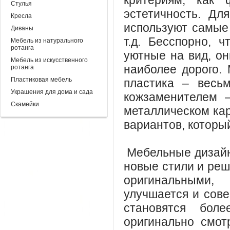
критериям, как 
Стулья
эстетичность. Дл
Кресла
используют самые 
Диваны
т.д. Бесспорно, 
Мебель из натурального
ротанга
уютные на вид, он
Мебель из искусственного
наиболее дорого.
ротанга
Пластиковая мебель
пластика – весь
Украшения для дома и сада
кожзаменителем 
Скамейки
металлическом кар
вариантов, которы
Мебельные дизайн
новые стили и реш
оригинальными
улучшается и сове
становятся бол
оригинально смот