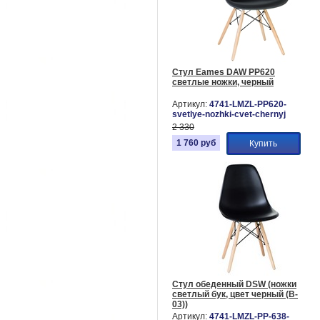
Стул Eames DAW PP620
светлые ножки, черный
Артикул:
4741-LMZL-PP620-
svetlye-nozhki-cvet-chernyj
2 330
1 760
руб
Купить
Стул обеденный DSW (ножки
светлый бук, цвет черный (B-
03))
Артикул:
4741-LMZL-PP-638-