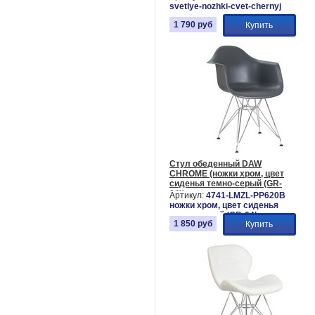
svetlye-nozhki-cvet-chernyj
1 790
руб
Купить
Стул обеденный DAW
CHROME (ножки хром, цвет
сиденья темно-серый (GR-
04))
Артикул:
4741-LMZL-PP620B
ножки хром, цвет сиденья
темно-серый (GR-04)
1 850
руб
Купить