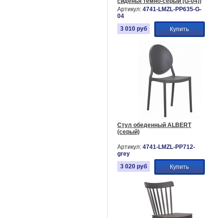
сиденья темно-серый (G-04))
Артикул:
4741-LMZL-PP635-G-
04
3 010
руб
Купить
Стул обеденный ALBERT
(серый)
Артикул:
4741-LMZL-РР712-
grey
3 020
руб
Купить