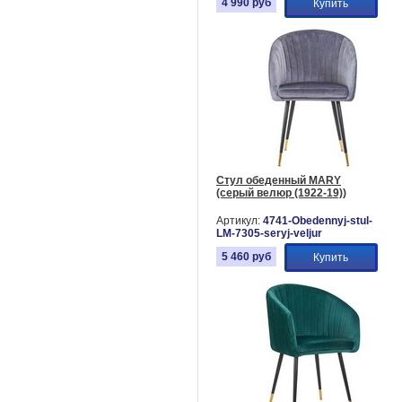
4 990
руб
Купить
Стул обеденный MARY
(серый велюр (1922-19))
Артикул:
4741-Obedennyj-stul-
LM-7305-seryj-veljur
5 460
руб
Купить