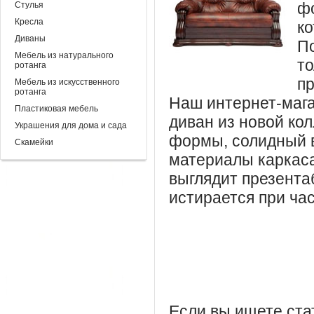
фо
Стулья
Кресла
ко
Диваны
По
Мебель из натурального
то
ротанга
пр
Мебель из искусственного
ротанга
Наш интернет-мага
Пластиковая мебель
диван из новой ко
Украшения для дома и сада
формы, солидный 
Скамейки
материалы каркаса
выглядит презента
истирается при час
Если вы ищете ста